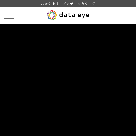
おかやまオープンデータカタログ
HOME
データカタログ
倉敷市_令和7年_感染症
倉敷市_令和7年10月27日_感染症発生動向
DATA
CATA
データカタログ
データセット名
倉敷市_令和7年_感染症
リソース名
倉敷市_令和7年10月27日_感染
症発生動向