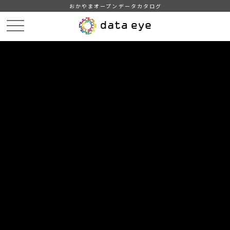
おかやまオープンデータカタログ
HOME
データカタログ
倉敷市_令和7年_感染症
倉敷市_令和7年07月28日_感染症発生動向
DATA
CATA
データカタログ
データセット名
倉敷市_令和7年_感染症
リソース名
倉敷市_令和7年07月28日_感染
症発生動向