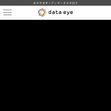
おかやまオープンデータカタログ
HOME
データカタログ
倉敷市_令和7年_感染症
倉敷市_令和7年06月16日_感染症発生動向
DATA
CATA
データカタログ
データセット名
倉敷市_令和7年_感染症
リソース名
倉敷市_令和7年06月16日_感染
症発生動向