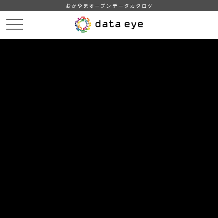
おかやまオープンデータカタログ
HOME
データカタログ
倉敷市_地域・年齢別人口
倉敷市_支所別1歳区切り人口_令和7年6月
DATA
CATA
データカタログ
データセット名
倉敷市_地域・年齢別人口
リソース名
倉敷市_支所別1歳区切り人口_
令和7年6月
機械判読に適した列指向形式