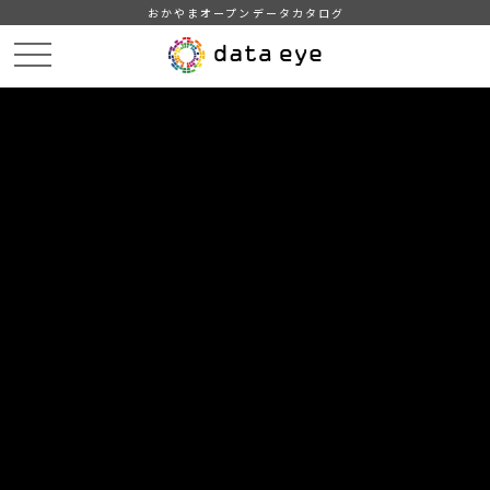
おかやまオープンデータカタログ
HOME
データカタログ
倉敷市_令和7年_感染症
倉敷市_令和7年05月05日_感染症発生動向
DATA
CATA
データカタログ
データセット名
倉敷市_令和7年_感染症
リソース名
倉敷市_令和7年05月05日_感染
症発生動向