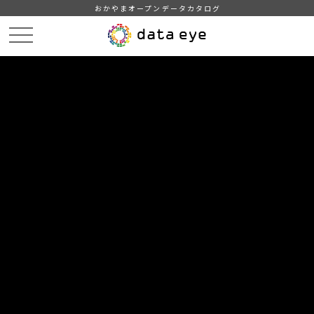
おかやまオープンデータカタログ
HOME
データカタログ
勝央町_大字別人口集計（2025年度）
勝央町_大字別人口集計_20240401分
DATA
CATA
データカタログ
データセット名
勝央町_大字別人口集計（2025年
度）
リソース名
勝央町_大字別人口集計
_20240401分