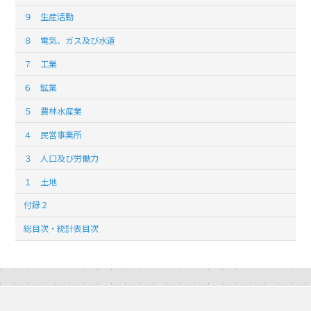
９ 生産活動
８ 電気、ガス及び水道
７ 工業
６ 鉱業
５ 農林水産業
４ 民営事業所
３ 人口及び労働力
１ 土地
付録２
総目次・統計表目次