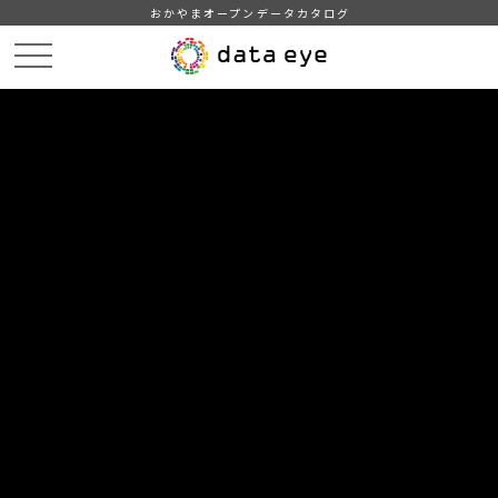
おかやまオープンデータカタログ
HOME
データカタログ
岡山県統計年報（令和５年度）
２３ 災害及び事故
DATA
CATA
データカタログ
データセット名
岡山県統計年報（令和５年度）
リソース名
２３ 災害及び事故
１９１ 火災発生件数及び損害額
１９２ 出火原因、月別出火件数