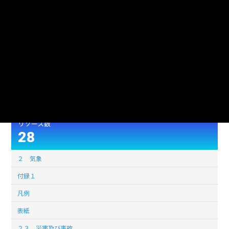
形式
XLSX
54520
ファイルサイズ
(単位:バイト)
使用言語
jpn (日本語)
ライセンス
公共データ利用規約第1.0版（PDL1.0）
このデータセットの
リソース数
28
２ 気象
付録１
凡例
表紙
２３ 災害及び事故