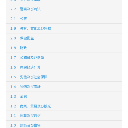
２２ 警察及び司法
２１ 公害
１９ 教育、文化及び宗教
２０ 保健衛生
１８ 財政
１７ 公務員及び選挙
１６ 県民経済計算
１５ 労働及び社会保障
１４ 物価及び家計
１３ 金融
１２ 商業、貿易及び観光
１１ 運輸及び通信
１０ 建築及び住宅