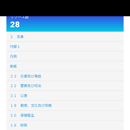
このデータセットの
リソース数
28
２ 気象
付録１
凡例
表紙
２３ 災害及び事故
２２ 警察及び司法
２１ 公害
１９ 教育、文化及び宗教
２０ 保健衛生
１８ 財政