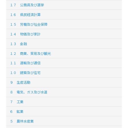
１７ 公務員及び選挙
１６ 県民経済計算
１５ 労働及び社会保障
１４ 物価及び家計
１３ 金融
１２ 商業、貿易及び観光
１１ 運輸及び通信
１０ 建築及び住宅
９ 生産活動
８ 電気、ガス及び水道
７ 工業
６ 鉱業
５ 農林水産業