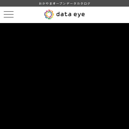
おかやまオープンデータカタログ
HOME
データカタログ
岡山県統計年報（令和５年度）
付録２
DATA
CATA
データカタログ
データセット名
岡山県統計年報（令和５年度）
リソース名
付録２
４ 都道府県勢の全国的地位