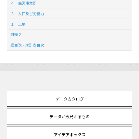
４ 民営事業所
３ 人口及び労働力
１ 土地
付録２
総目次・統計表目次
データカタログ
データから見えるもの
アイデアボックス