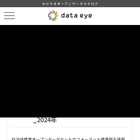
おかやまオープンデータカタログ
HOME
データカタログ
倉敷市_避難場所
倉敷市_指定緊急避難場所一覧_2024年
DATA
CATA
データカタログ
データセット名
倉敷市_避難場所
リソース名
倉敷市_指定緊急避難場所一覧
_2024年
自治体標準オープンデータセットのフォーマット標準例を使用