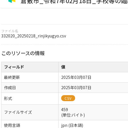
倉敷市_令和7年02月18日_学校等の
ファイル名
332020_20250218_rinjikyugyo.csv
このリソースの情報
フィールド
値
最終更新
2025年03月07日
作成日
2025年03月07日
形式
CSV
459
ファイルサイズ
(単位:バイト)
使用言語
jpn (日本語)