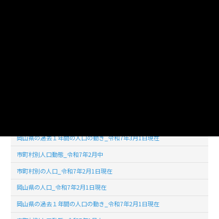
使用言語
jpn (日本語)
ライセンス
公共データ利用規約第1.0版（PDL1.0）
このデータセットの
リソース数
32
市町村別の人口_令和7年3月1日現在
岡山県の人口_令和7年3月1日現在
岡山県の過去１年間の人口の動き_令和7年3月1日現在
市町村別人口動態_令和7年2月中
市町村別の人口_令和7年2月1日現在
岡山県の人口_令和7年2月1日現在
岡山県の過去１年間の人口の動き_令和7年2月1日現在