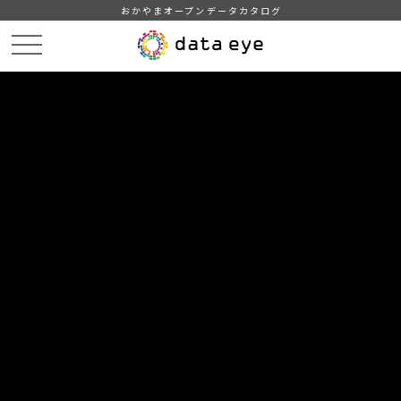
おかやまオープンデータカタログ
HOME
データカタログ
岡山県_毎月流動人口調査（令和６年）
市町村別人口動態_令和7年1月中
DATA
CATA
データカタログ
データセット名
岡山県_毎月流動人口調査（令和６
年）
リソース名
市町村別人口動態_令和7年1月
中