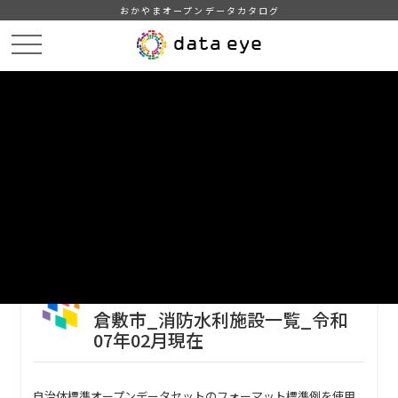
おかやまオープンデータカタログ
HOME
データカタログ
倉敷市_消防水利施設一覧
倉敷市_消防水利施設一覧_令和07年02月現在
DATA
CATA
データカタログ
データセット名
倉敷市_消防水利施設一覧
リソース名
倉敷市_消防水利施設一覧_令和
07年02月現在
自治体標準オープンデータセットのフォーマット標準例を使用