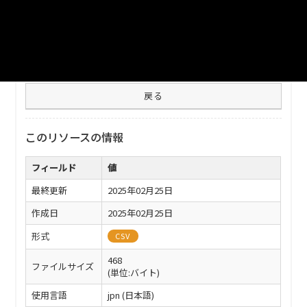
ファイル名
332020_20250205_rinjikyugyo.csv
ダウンロード
戻る
このリソースの情報
フィールド
値
最終更新
2025年02月25日
作成日
2025年02月25日
形式
CSV
468
ファイルサイズ
(単位:バイト)
使用言語
jpn (日本語)