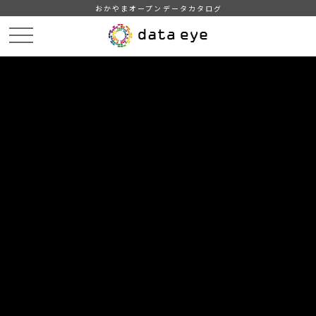
おかやまオープンデータカタログ
HOME
データカタログ
倉敷市_学校等の臨時休業
倉敷市_令和7年01月24日_学校等の臨時休業
DATA
CATA
データカタログ
データセット名
倉敷市_学校等の臨時休業
リソース名
倉敷市_令和7年01月24日_学校
等の臨時休業