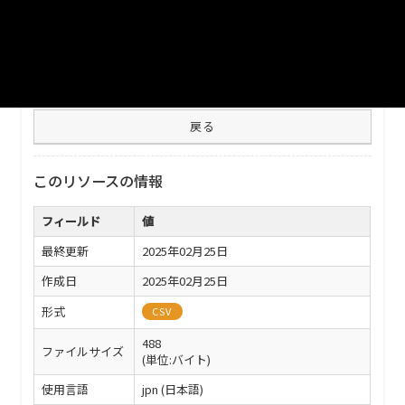
ファイル名
332020_20250124_rinjikyugyo.csv
ダウンロード
戻る
このリソースの情報
フィールド
値
最終更新
2025年02月25日
作成日
2025年02月25日
形式
CSV
488
ファイルサイズ
(単位:バイト)
使用言語
jpn (日本語)