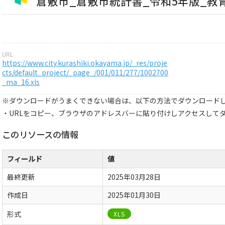
倉敷市_倉敷市統計書_令和5年版_教
URL
https://www.city.kurashiki.okayama.jp/_res/proje
cts/default_project/_page_/001/011/277/1002700
_ma_16.xls
※ダウンロードがうまくできない場合は、以下の方法でダウンロード
・URLをコピー、ブラウザのアドレスバーに貼り付けしアクセスして
このリソースの情報
フィールド
値
最終更新
2025年03月28日
作成日
2025年01月30日
形式
XLS