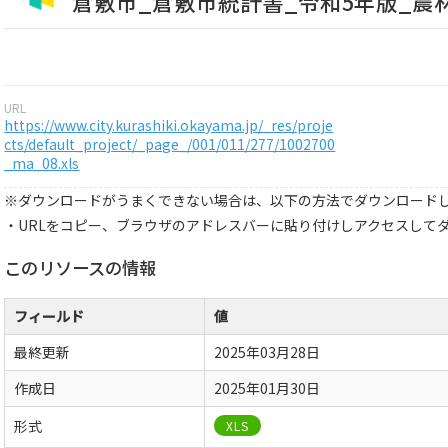
倉敷市_倉敷市統計書_令和5年版_農
URL
https://www.city.kurashiki.okayama.jp/_res/proje
cts/default_project/_page_/001/011/277/1002700
_ma_08.xls
※ダウンロードがうまくできない場合は、以下の方法でダウンロード
・URLをコピー、ブラウザのアドレスバーに貼り付けしアクセスして
このリソースの情報
フィールド
値
最終更新
2025年03月28日
作成日
2025年01月30日
形式
XLS