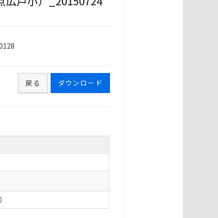
戸小）_20150724
128
戻る
ダウンロード
0）