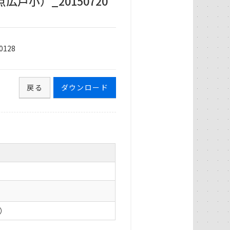
戸小）_20150720
128
戻る
ダウンロード
0）