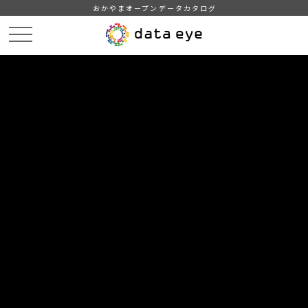
おかやまオープンデータカタログ
HOME
データカタログ
津山市_広戸風の風向・風速（計測地点広戸小）_2015年7月分
津山市_広戸風の風向・風速（計測地点広戸小）_20150719現在
_20190128
DATA
CATA
データカタログ
データセット名
津山市_広戸風の風向・風速（計測
地点広戸小）_2015年7月分
リソース名
津山市_広戸風の風向・風速