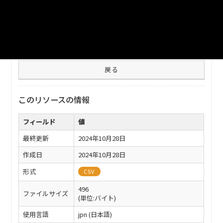
ファイル名
332020_20240927_rinjikyugyo.csv
ダウンロード
戻る
このリソースの情報
フィールド
値
最終更新
2024年10月28日
作成日
2024年10月28日
形式
CSV
496
ファイルサイズ
(単位:バイト)
使用言語
jpn (日本語)