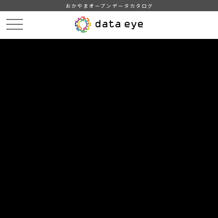
おかやまオープンデータカタログ
HOME
データカタログ
倉敷市_学校等の臨時休業
倉敷市_令和6年09月27日_学校等の臨時休業
DATA
CATA
データカタログ
データセット名
倉敷市_学校等の臨時休業
リソース名
倉敷市_令和6年09月27日_学校
等の臨時休業