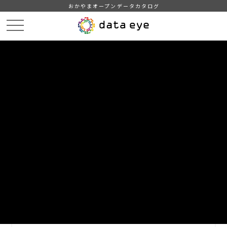
おかやまオープンデータカタログ
HOME
データカタログ
浅口市＿人口＿2024
人口_2024.8
DATA
CATA
データカタログ
データセット名
浅口市＿人口＿2024
リソース名
人口_2024.8
2024年8月1日現在の地区別人口データ