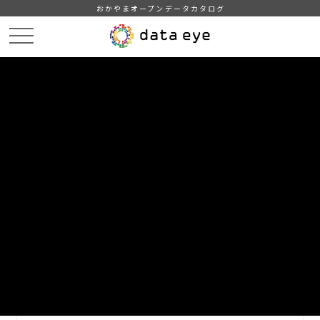
おかやまオープンデータカタログ
HOME
データカタログ
浅口市＿人口＿2024
人口_2024.7
DATA
CATA
データカタログ
データセット名
浅口市＿人口＿2024
リソース名
人口_2024.7
2024年7月1日現在の地区別人口データ