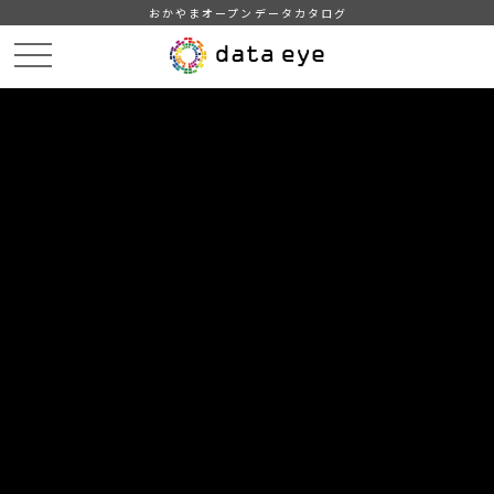
おかやまオープンデータカタログ
HOME
データカタログ
津山市_広戸風の風向・風速（計測地点広戸小）_2015年7月分
津山市_広戸風の風向・風速（計測地点広戸小）_20150707現在
_20190128
DATA
CATA
データカタログ
データセット名
津山市_広戸風の風向・風速（計測
地点広戸小）_2015年7月分
リソース名
津山市_広戸風の風向・風速