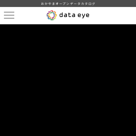
おかやまオープンデータカタログ
HOME
データカタログ
津山市_広戸風の風向・風速（計測地点広戸小）_2015年7月分
津山市_広戸風の風向・風速（計測地点広戸小）_20150701現在
_20190128
DATA
CATA
データカタログ
データセット名
津山市_広戸風の風向・風速（計測
地点広戸小）_2015年7月分
リソース名
津山市_広戸風の風向・風速