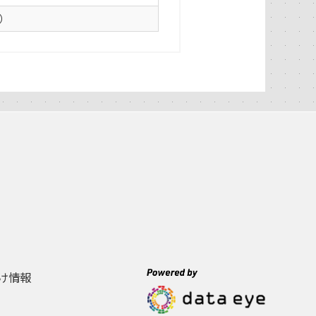
0）
け情報