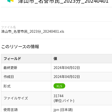
津山市_名誉市民_2023分_20240401
ファイル名
津山市_名誉市民_2023分_20240401.xls
このリソースの情報
フィールド
値
最終更新
2024年04月02日
作成日
2024年04月02日
形式
XLS
31744
ファイルサイズ
(単位:バイト)
使用言語
jpn (日本語)