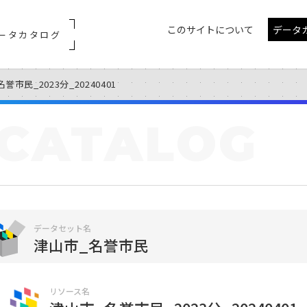
このサイトについて
データ
ータカタログ
誉市民_2023分_20240401
CATALOG
データセット名
津山市_名誉市民
リソース名