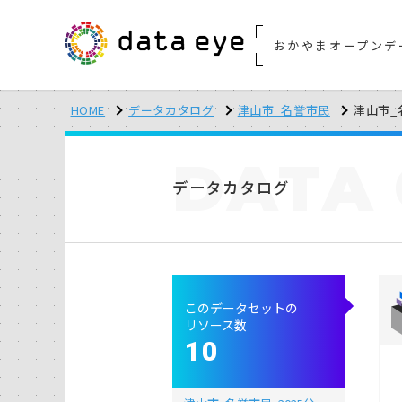
おかやまオープンデ
HOME
データカタログ
津山市_名誉市民
津山市_名
DATA
データカタログ
このデータセットの
リソース数
10