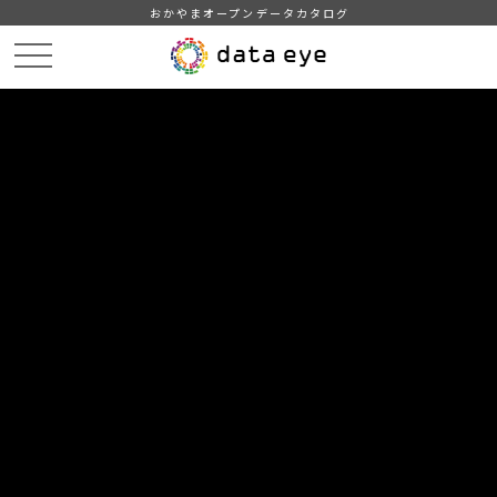
おかやまオープンデータカタログ
HOME
データカタログ
津山市_労働力状態別人口（15歳以上）
津山市_労働力状態別人口（15歳以上）_2023分_20240401
DATA
CATA
データカタログ
データセット名
津山市_労働力状態別人口（15歳以
上）
リソース名
津山市_労働力状態別人口（15
歳以上）_2023分_20240401