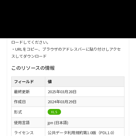
URL
https://www.city.kurashiki.okayama.jp/_res/projects/default_
project/_page_/001/011/278/r4toukei14.xls
※ダウンロードがうまくできない場合は、以下の方法でダウン
ロードしてください。
・URLをコピー、ブラウザのアドレスバーに貼り付けしアクセ
スしてダウンロード
このリソースの情報
フィールド
値
最終更新
2025年03月28日
作成日
2024年03月29日
形式
XLS
使用言語
jpn (日本語)
ライセンス
公共データ利用規約第1.0版（PDL1.0）