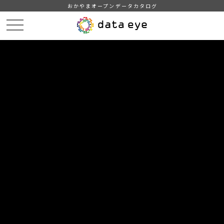
おかやまオープンデータカタログ
HOME
データカタログ
津山市_下水道普及状況及び汚水処理量
津山市_下水道普及状況及び汚水処理量_2013分_20171227
DATA
CATA
データカタログ
データセット名
津山市_下水道普及状況及び汚水処
理量
リソース名
津山市_下水道普及状況及び汚
水処理量_2013分_20171227