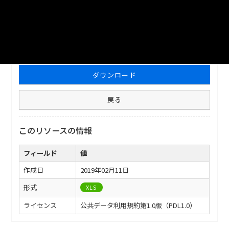
津山市_下水道普及状況及び汚水処理量_2013分_20171227
ファイル名
津山市_下水道普及状況及び汚水処理量_2013分_20171227.xls
ダウンロード
戻る
このリソースの情報
フィールド
値
作成日
2019年02月11日
形式
XLS
ライセンス
公共データ利用規約第1.0版（PDL1.0）