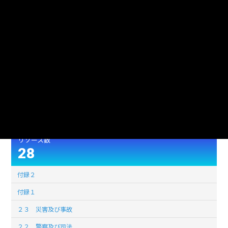
作成日
2023年08月28日
形式
XLSX
95300
ファイルサイズ
(単位:バイト)
使用言語
jpn (日本語)
ライセンス
公共データ利用規約第1.0版（PDL1.0）
このデータセットの
リソース数
28
付録２
付録１
２３ 災害及び事故
２２ 警察及び司法