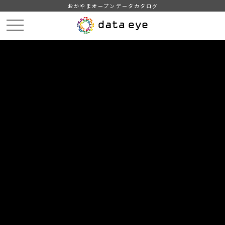
おかやまオープンデータカタログ
HOME
データカタログ
岡山県統計年報（令和２年度）
９ 生産活動
DATA
CATA
データカタログ
データセット名
岡山県統計年報（令和２年度）
リソース名
９ 生産活動
７６ 業種分類別指数（原指数）
（１）生産