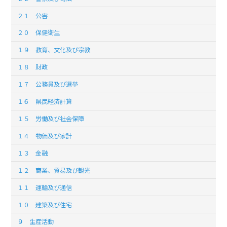
２１ 公害
２０ 保健衛生
１９ 教育、文化及び宗教
１８ 財政
１７ 公務員及び選挙
１６ 県民経済計算
１５ 労働及び社会保障
１４ 物価及び家計
１３ 金融
１２ 商業、貿易及び観光
１１ 運輸及び通信
１０ 建築及び住宅
９ 生産活動