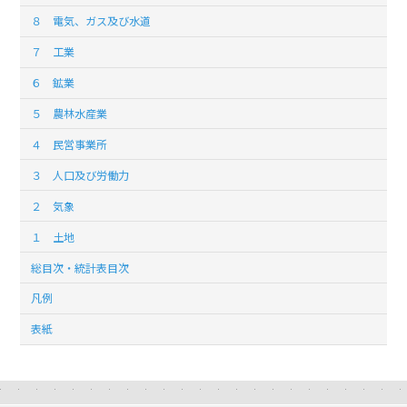
８ 電気、ガス及び水道
７ 工業
６ 鉱業
５ 農林水産業
４ 民営事業所
３ 人口及び労働力
２ 気象
１ 土地
総目次・統計表目次
凡例
表紙