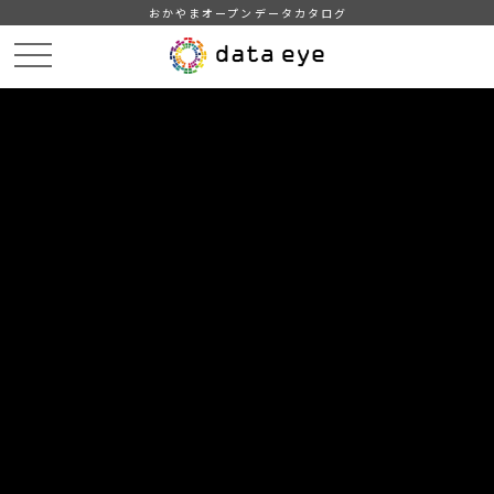
おかやまオープンデータカタログ
HOME
データカタログ
岡山県統計年報（令和２年度）
１ 土地
DATA
CATA
データカタログ
データセット名
岡山県統計年報（令和２年度）
リソース名
１ 土地
１ 位置
２ 市町村別面積
３ 市町村別民有地面積