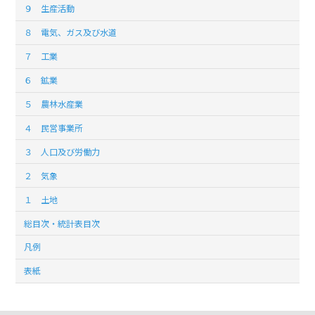
９ 生産活動
８ 電気、ガス及び水道
７ 工業
６ 鉱業
５ 農林水産業
４ 民営事業所
３ 人口及び労働力
２ 気象
１ 土地
総目次・統計表目次
凡例
表紙