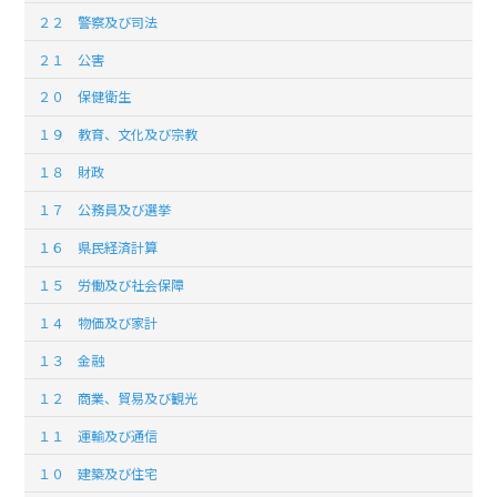
２２ 警察及び司法
２１ 公害
２０ 保健衛生
１９ 教育、文化及び宗教
１８ 財政
１７ 公務員及び選挙
１６ 県民経済計算
１５ 労働及び社会保障
１４ 物価及び家計
１３ 金融
１２ 商業、貿易及び観光
１１ 運輸及び通信
１０ 建築及び住宅