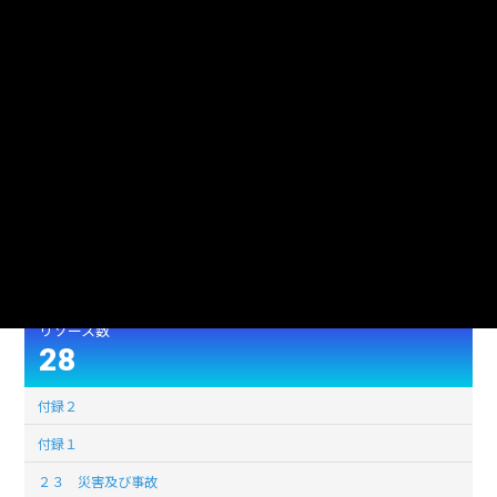
最終更新
2023年08月28日
作成日
2023年08月28日
形式
XLSX
88825
ファイルサイズ
(単位:バイト)
使用言語
jpn (日本語)
ライセンス
公共データ利用規約第1.0版（PDL1.0）
このデータセットの
リソース数
28
付録２
付録１
２３ 災害及び事故