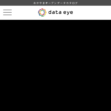
おかやまオープンデータカタログ
HOME
データカタログ
倉敷市_地域・年齢別人口
倉敷市_支所別1歳区切り人口_令和5年6月
DATA
CATA
データカタログ
データセット名
倉敷市_地域・年齢別人口
リソース名
倉敷市_支所別1歳区切り人口_
令和5年6月
機械判読に適した列指向形式