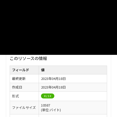
ファイル名
津山市_母子保健事業状況_2022分_20230401.xlsx
ダウンロード
戻る
このリソースの情報
フィールド
値
最終更新
2023年04月18日
作成日
2023年04月18日
形式
XLSX
10587
ファイルサイズ
(単位:バイト)