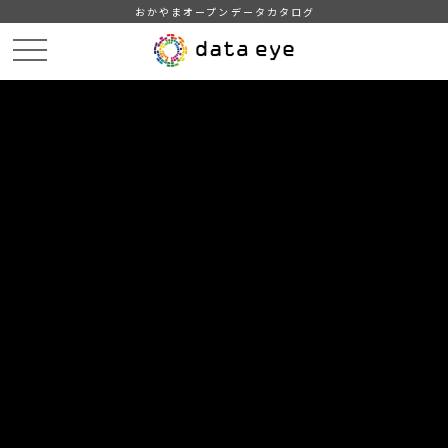
おかやまオープンデータカタログ
HOME
データカタログ
岡山県_毎月流動人口調査（令和５年）
岡山県の人口_令和5年2月1日現在
DATA
CATA
データカタログ
データセット名
岡山県_毎月流動人口調査（令和５
年）
リソース名
岡山県の人口_令和5年2月1日現
在