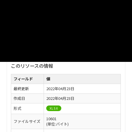
ファイル名
津山市_津山洋学資料館入館者数_2021分_20220401.xlsx
ダウンロード
戻る
このリソースの情報
フィールド
値
最終更新
2022年04月23日
作成日
2022年04月23日
形式
XLSX
10601
ファイルサイズ
(単位:バイト)