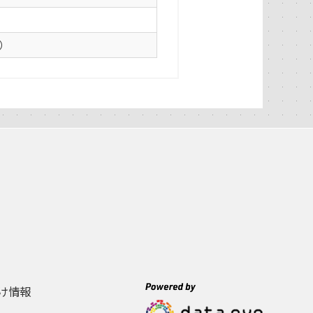
0）
け情報