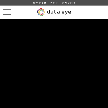
おかやまオープンデータカタログ
HOME
データカタログ
津山市_労働力状態別人口（15歳以上）
津山市_労働力状態別人口（15歳以上）_2021分_20220401
DATA
CATA
データカタログ
データセット名
津山市_労働力状態別人口（15歳以
上）
リソース名
津山市_労働力状態別人口（15
歳以上）_2021分_20220401