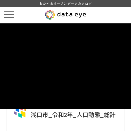
おかやまオープンデータカタログ
HOME
データカタログ
浅口市_令和3年_人口_世帯_人口動態
浅口市_令和2年_人口動態_総計
DATA
CATA
データカタログ
データセット名
浅口市_令和3年_人口_世帯_人口動
態
リソース名
浅口市_令和2年_人口動態_総計