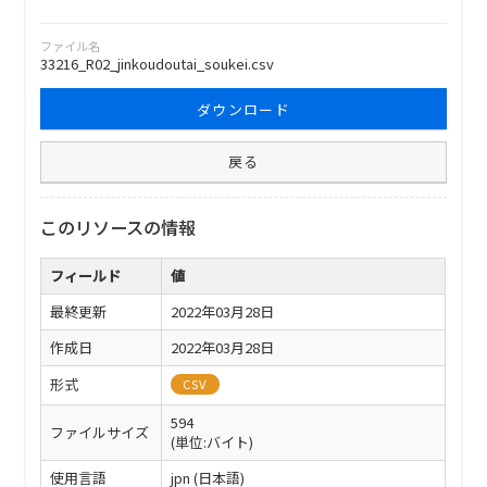
ファイル名
33216_R02_jinkoudoutai_soukei.csv
ダウンロード
戻る
このリソースの情報
フィールド
値
最終更新
2022年03月28日
作成日
2022年03月28日
形式
CSV
594
ファイルサイズ
(単位:バイト)
使用言語
jpn (日本語)