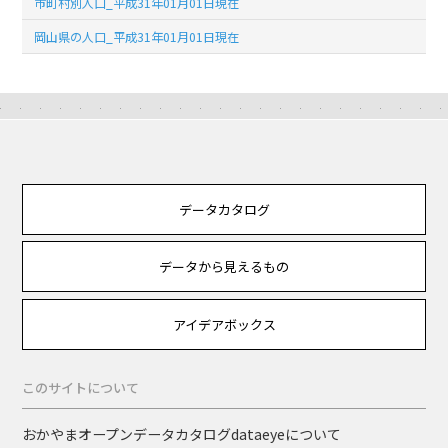
市町村別人口_平成31年01月01日現在
岡山県の人口_平成31年01月01日現在
データカタログ
データから見えるもの
アイデアボックス
このサイトについて
おかやまオープンデータカタログdataeyeについて