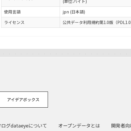
(単位:バイト)
使用言語
jpn (日本語)
ライセンス
公共データ利用規約第1.0版（PDL1.
アイデアボックス
グdataeyeについて
オープンデータとは
開発者向