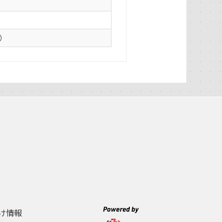
0）
け情報