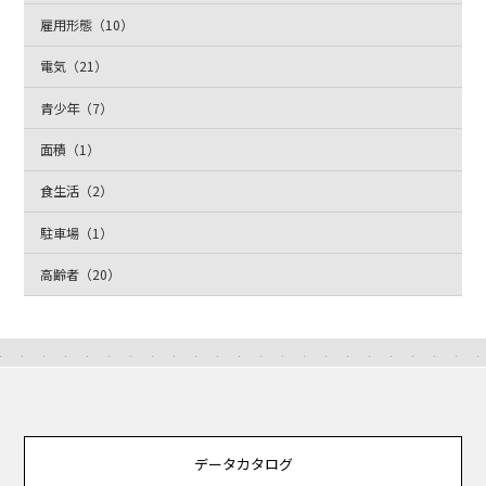
雇用形態（10）
電気（21）
青少年（7）
面積（1）
食生活（2）
駐車場（1）
高齢者（20）
データカタログ