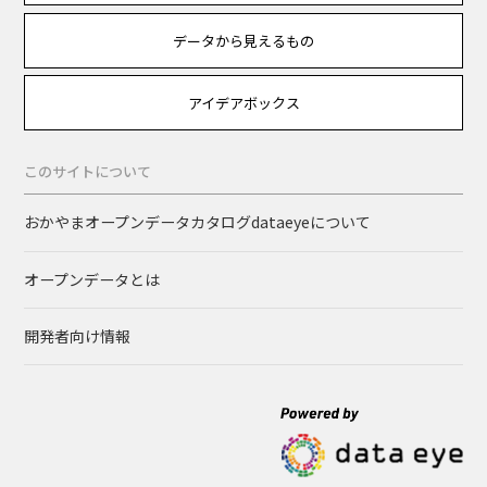
データから見えるもの
アイデアボックス
このサイトについて
おかやまオープンデータカタログdataeyeについて
オープンデータとは
開発者向け情報