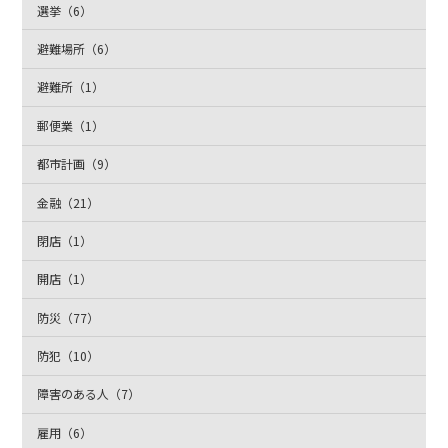
選挙（6）
避難場所（6）
避難所（1）
郵便業（1）
都市計画（9）
金融（21）
閉店（1）
開店（1）
防災（77）
防犯（10）
障害のある人（7）
雇用（6）