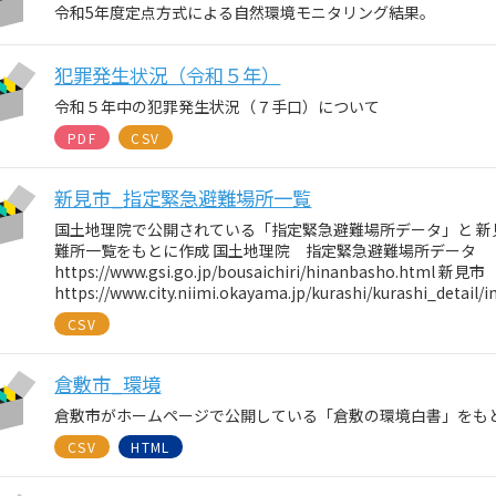
令和5年度定点方式による自然環境モニタリング結果。
犯罪発生状況（令和５年）
令和５年中の犯罪発生状況（７手口）について
PDF
CSV
新見市_指定緊急避難場所一覧
国土地理院で公開されている「指定緊急避難場所データ」と 
難所一覧をもとに作成 国土地理院 指定緊急避難場所データ
https://www.gsi.go.jp/bousaichiri/hinanbasho.html
https://www.city.niimi.okayama.jp/kurashi/kurashi_detail/
CSV
倉敷市_環境
倉敷市がホームページで公開している「倉敷の環境白書」をも
CSV
HTML