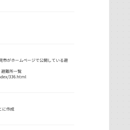
新見市がホームページで公開している避
 新見市 避難所一覧
index/336.html
とに作成