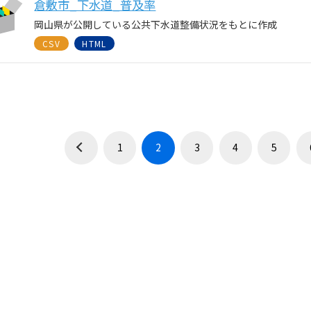
倉敷市_下水道_普及率
岡山県が公開している公共下水道整備状況をもとに作成
CSV
HTML
1
2
3
4
5