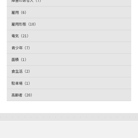
障害のある人（7）
雇用（6）
雇用形態（10）
電気（21）
青少年（7）
面積（1）
食生活（2）
駐車場（1）
高齢者（20）