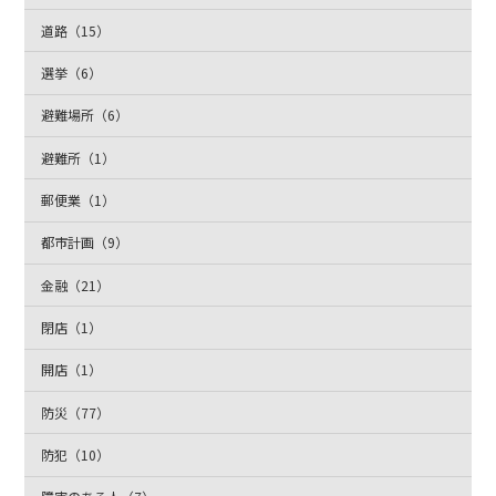
道路（15）
選挙（6）
避難場所（6）
避難所（1）
郵便業（1）
都市計画（9）
金融（21）
閉店（1）
開店（1）
防災（77）
防犯（10）