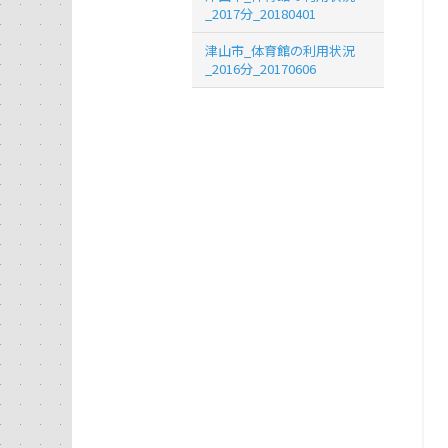
_2017分_20180401
津山市_体育館の利用状況
_2016分_20170606