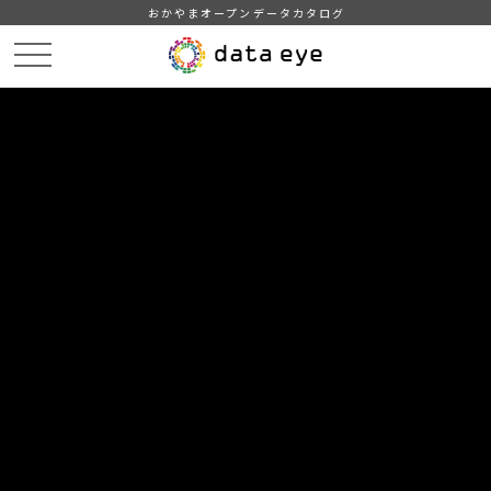
おかやまオープンデータカタログ
HOME
データカタログ
津山市_ 照明施設の利用状況
DATA
CATA
データカタログ
データセット名
津山市_ 照明施設の利用状況
津山市統計情報
組織
津山市
グループ
教育・文化・スポーツ・生活