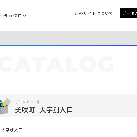
このサイトについて
データ
ータカタログ
CATALOG
データセット名
美咲町_大字別人口
大字別人口