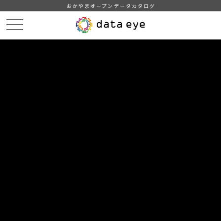
おかやまオープンデータカタログ
HOME
データカタログ
倉敷市_都市計画図_都市施設表示
DATA
CATA
データカタログ
データセット名
倉敷市_都市計画図_都市施設表示
倉敷市が作成した都市計画図（都市施設表示）です。都市計画
図データの利用については、データのダウンロードをもって市
ホームページの「公共測量の測量成果の複製・使用承認申請
書」（https://www.city.kurashiki.okayama.jp/cityinfo/city-
plan/1005786/1005807/1012462/1005816.html）の「公共測量
成果のご利用について」の内容を承諾したものとみなします。