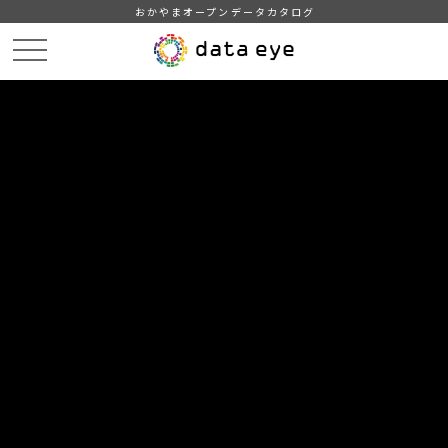
おかやまオープンデータカタログ
HOME
データカタログ
倉敷市_平成29年度_支所別_人口
DATA
CATA
データカタログ
データセット名
倉敷市_平成29年度_支所別_人口
倉敷市がホームページで公開している人口月報（倉敷、水島、
児島、玉島、庄、茶屋町、船穂、真備の各支所別の人口及び世
帯数）をもとに作成
組織
倉敷市
グループ
人口・世帯