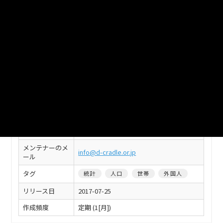
フィールド
値
タイトル
倉敷市_平成29年度_支所別_人口
組織名
倉敷市
公開ウェブペー
http://www.city.kurashiki.okayama.jp/436
ジ
2.htm
グループ
人口・世帯
作成者
一般社団法人データクレイドル
作成者のメール
info@d-cradle.or.jp
メンテナー
一般社団法人データクレイドル
メンテナーのメ
info@d-cradle.or.jp
ール
タグ
統計
人口
世帯
外国人
リリース日
2017-07-25
作成頻度
定期 (1[月])