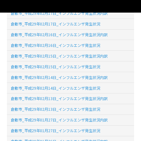
倉敷市_平成29年02月20日_インフルエンザ発生状況
倉敷市_平成29年02月17日_インフルエンザ発生状況内訳
倉敷市_平成29年02月17日_インフルエンザ発生状況
倉敷市_平成29年02月16日_インフルエンザ発生状況内訳
倉敷市_平成29年02月16日_インフルエンザ発生状況
倉敷市_平成29年02月15日_インフルエンザ発生状況内訳
倉敷市_平成29年02月15日_インフルエンザ発生状況
倉敷市_平成29年02月14日_インフルエンザ発生状況内訳
倉敷市_平成29年02月14日_インフルエンザ発生状況
倉敷市_平成29年02月13日_インフルエンザ発生状況内訳
倉敷市_平成29年02月13日_インフルエンザ発生状況
倉敷市_平成29年01月27日_インフルエンザ発生状況内訳
倉敷市_平成29年01月27日_インフルエンザ発生状況