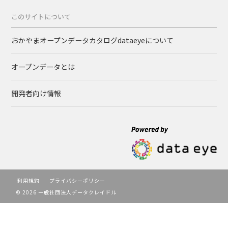
このサイトについて
おかやまオープンデータカタログdataeyeについて
オープンデータとは
開発者向け情報
利用規約
プライバシーポリシー
© 2026 一般社団法人データクレイドル