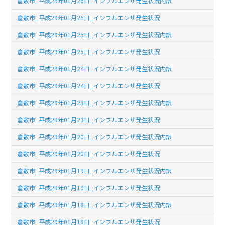
倉敷市_平成29年01月26日_インフルエンザ発生状況内訳
倉敷市_平成29年01月26日_インフルエンザ発生状況
倉敷市_平成29年01月25日_インフルエンザ発生状況内訳
倉敷市_平成29年01月25日_インフルエンザ発生状況
倉敷市_平成29年01月24日_インフルエンザ発生状況内訳
倉敷市_平成29年01月24日_インフルエンザ発生状況
倉敷市_平成29年01月23日_インフルエンザ発生状況内訳
倉敷市_平成29年01月23日_インフルエンザ発生状況
倉敷市_平成29年01月20日_インフルエンザ発生状況内訳
倉敷市_平成29年01月20日_インフルエンザ発生状況
倉敷市_平成29年01月19日_インフルエンザ発生状況内訳
倉敷市_平成29年01月19日_インフルエンザ発生状況
倉敷市_平成29年01月18日_インフルエンザ発生状況内訳
倉敷市_平成29年01月18日_インフルエンザ発生状況