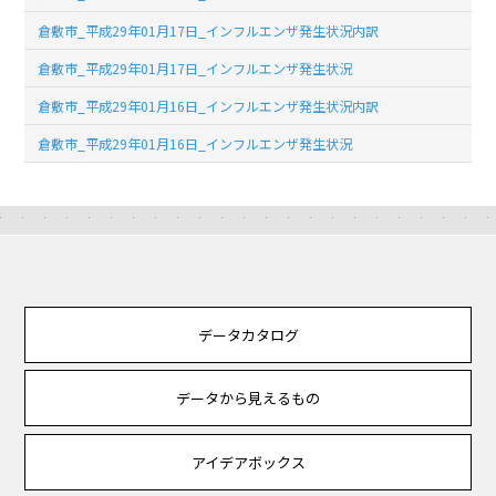
倉敷市_平成29年01月17日_インフルエンザ発生状況内訳
倉敷市_平成29年01月17日_インフルエンザ発生状況
倉敷市_平成29年01月16日_インフルエンザ発生状況内訳
倉敷市_平成29年01月16日_インフルエンザ発生状況
データカタログ
データから見えるもの
アイデアボックス