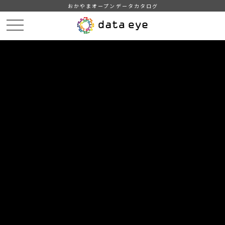
おかやまオープンデータカタログ
HOME
データカタログ
浅口市＿人口＿2025
DATA
CATA
データカタログ
データセット名
浅口市＿人口＿2025
住民基本台帳による地域、年齢別人口
組織
浅口市
グループ
人口・世帯