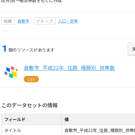
区分)別一般世帯数をもとに作成
組織
倉敷市
グループ
人口・世帯
1
個のリソースがあります
倉敷市_平成22年_住居_種類別_世帯数
CSV
このデータセットの情報
フィールド
値
タイトル
倉敷市_平成22年_住居_種類別_世帯