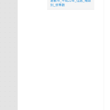
倉敷市_平成22年_住居_種類
別_世帯数